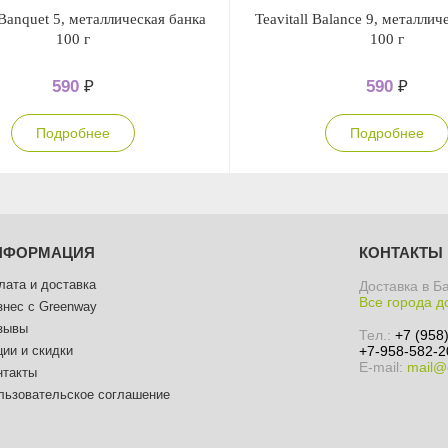
 Banquet 5, металлическая банка
Teavitall Balance 9, металлич
100 г
100 г
590
₽
590
₽
Подробнее
Подробнее
НФОРМАЦИЯ
КОНТАКТЫ
лата и доставка
Доставка в Б
Все города д
знес с Greenway
зывы
Тел.:
+7 (958
ции и скидки
+7-958-582-2
E-mail:
mail@
нтакты
льзовательское соглашение