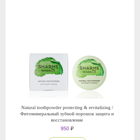
Anny Rey
Intilia
Happy Dew
Enjoy Care
Green Minds
Natural toothpowder protecting & revitalizing /
Фитоминеральный зубной порошок защита и
восстановление
950
₽