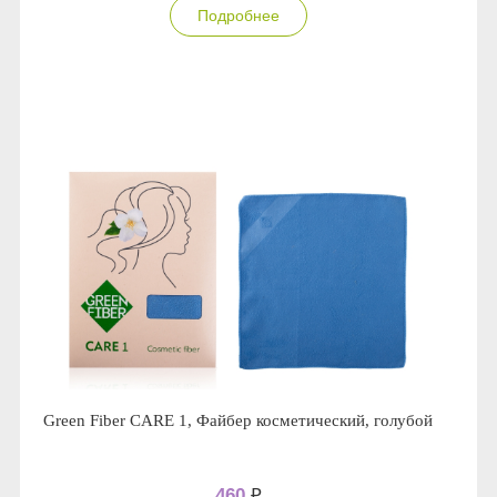
Подробнее
Anny Rey
Intilia
Happy Dew
Enjoy Care
Green Minds
Green Fiber CARE 1, Файбер косметический, голубой
460
₽