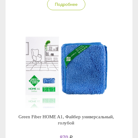
Подробнее
Anny Rey
Intilia
Happy Dew
Enjoy Care
Green Minds
Green Fiber HOME A1, Файбер универсальный,
голубой
870
₽