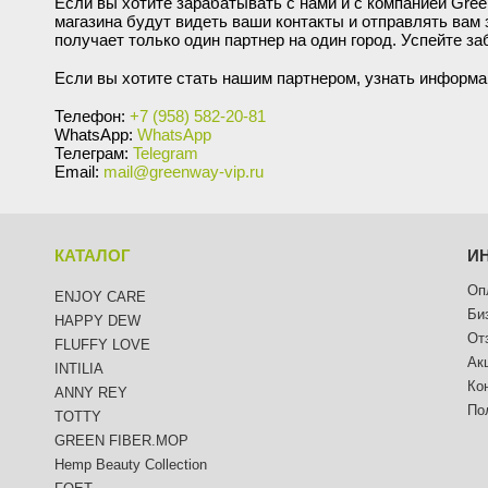
Если вы хотите зарабатывать с нами и с компанией Gree
магазина будут видеть ваши контакты и отправлять вам 
Сыворотки
Спрей для носа / полости рта
Чай в пакетиках
Teavitall
получает только один партнер на один город. Успейте за
Если вы хотите стать нашим партнером, узнать информа
Текстиль
Эфирные масла
Nice Code
Телефон:
+7 (958) 582-20-81
WhatsApp:
WhatsApp
Детская косметика
Ecopam
Телеграм:
Telegram
Email:
mail@greenway-vip.ru
Солнцезащитный крем
Balancer
Духи
Igen
КАТАЛОГ
И
Оп
ENJOY CARE
Revitall
Би
HAPPY DEW
От
FLUFFY LOVE
Green Fiber
Ак
INTILIA
Ко
ANNY REY
Healthberry
По
TOTTY
GREEN FIBER.MOP
Totty
Hemp Beauty Collection