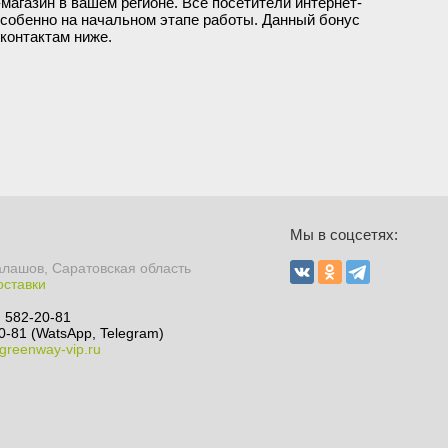
магазин в вашем регионе. Все посетители интернет-
 особенно на начальном этапе работы. Данный бонус
 контактам ниже.
Мы в соцсетях:
алашов, Саратовская область
оставки
) 582-20-81
0-81 (WatsApp, Telegram)
greenway-vip.ru