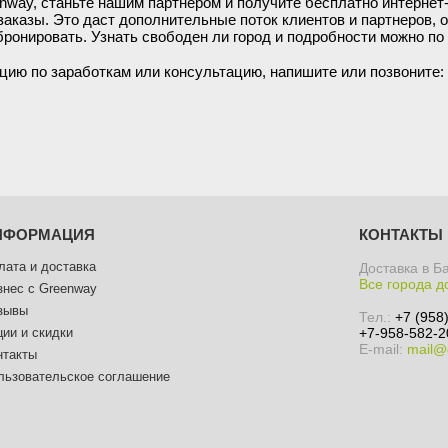
nway, станьте нашим партнером и получите бесплатно интернет-
заказы. Это даст дополнительные поток клиентов и партнеров,
бронировать. Узнать свободен ли город и подробности можно по
цию по заработкам или консультацию, напишите или позвоните:
НФОРМАЦИЯ
КОНТАКТЫ
лата и доставка
Доставка в Б
Все города д
знес с Greenway
зывы
Тел.:
+7 (958
ции и скидки
+7-958-582-2
E-mail:
mail@
нтакты
льзовательское соглашение