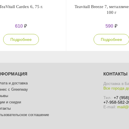
TeaVitall Cardex 6, 75 г.
Teavitall Breeze 7, металлич
100 г
610
₽
590
₽
Подробнее
Подробнее
НФОРМАЦИЯ
КОНТАКТЫ
лата и доставка
Доставка в Б
Все города д
знес с Greenway
зывы
Тел.:
+7 (958
ции и скидки
+7-958-582-2
E-mail:
mail@
нтакты
льзовательское соглашение