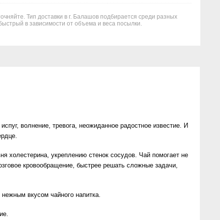
точняйте. Тип доставки в г. Балашов подбирается среди разных
быстрый в зависимости от объема и веса посылки.
испуг, волнение, тревога, неожиданное радостное известие. И
ердце.
ня холестерина, укреплению стенок сосудов. Чай помогает не
мозговое кровообращение, быстрее решать сложные задачи,
с нежным вкусом чайного напитка.
ие.