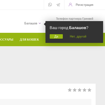
Регистрация
Телефон партнера Гринвей
+7 (958) 582-20-81
Балашов
Ваш город
Балашов
?
Да
Нет, другой
ЕССУАРЫ
ДЛЯ КОШЕК
БРЕНДЫ