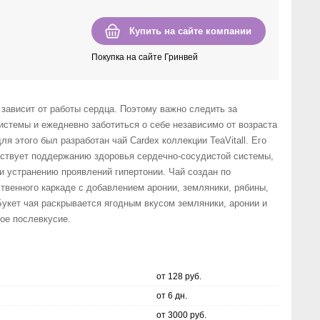
Купить на сайте компании
Покупка на сайте Гринвей
зависит от работы сердца. Поэтому важно следить за
истемы и ежедневно заботиться о себе независимо от возраста
я этого был разработан чай Cardex коллекции TeaVitall. Его
ствует поддержанию здоровья сердечно-сосудистой системы,
и устранению проявлений гипертонии. Чай создан по
твенного каркаде с добавлением аронии, земляники, рябины,
Букет чая раскрывается ягодным вкусом земляники, аронии и
ое послевкусие.
от 128 руб.
от 6 дн.
от 3000 руб.