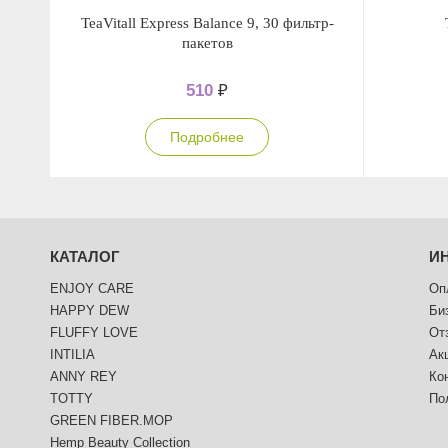
TeaVitall Express Balance 9, 30 фильтр-
пакетов
510
₽
Подробнее
КАТАЛОГ
И
ENJOY CARE
Оп
HAPPY DEW
Би
FLUFFY LOVE
От
INTILIA
Ак
ANNY REY
Ко
TOTTY
По
GREEN FIBER.MOP
Hemp Beauty Collection