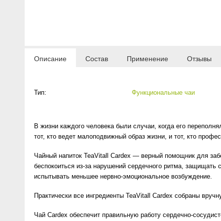
Anny Rey
Intilia
Описание
Состав
Применение
Отзывы
Happy Dew
Enjoy Care
Тип:
Функциональные чаи
Green Minds
В жизни каждого человека были случаи, когда его переполня
тот, кто ведет малоподвижный образ жизни, и тот, кто проф
Чайный напиток TeaVitall Cardex — верный помощник для заб
беспокоиться из-за нарушений сердечного ритма, защищать 
испытывать меньшее нервно-эмоциональное возбуждение.
Практически все ингредиенты TeaVitall Cardex собраны вручн
Чай Cardex обеспечит правильную работу сердечно-сосудисто