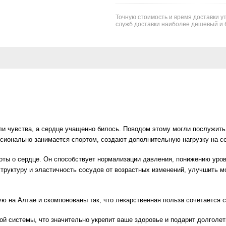
Точную стоимость и время доставки у
служб доставки наиболее дешевый и 
ли чувства, а сердце учащенно билось. Поводом этому могли послужить 
ессионально занимается спортом, создают дополнительную нагрузку на с
оты о сердце. Он способствует нормализации давления, понижению уров
структуру и эластичность сосудов от возрастных изменений, улучшить 
ую на Алтае и скомпонованы так, что лекарственная польза сочетается 
й системы, что значительно укрепит ваше здоровье и подарит долголет