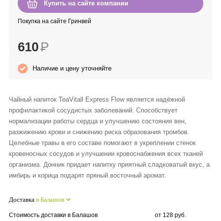
Купить на сайте компании
Anny Rey
Покупка на сайте Гринвей
Intilia
610
Р
Happy Dew
Наличие и цену уточняйте
Enjoy Care
Чайный напиток TeaVitall Express Flow является надёжной
профилактикой сосудистых заболеваний. Способствует
Green Minds
нормализации работы сердца и улучшению состояния вен,
разжижению крови и снижению риска образования тромбов.
Целебные травы в его составе помогают в укреплении стенок
кровеносных сосудов и улучшении кровоснабжения всех тканей
организма. Донник придает напитку приятный сладковатый вкус, а
имбирь и корица подарят пряный восточный аромат.
Доставка
в Балашов
Стоимость доставки в Балашов
от 128 руб.