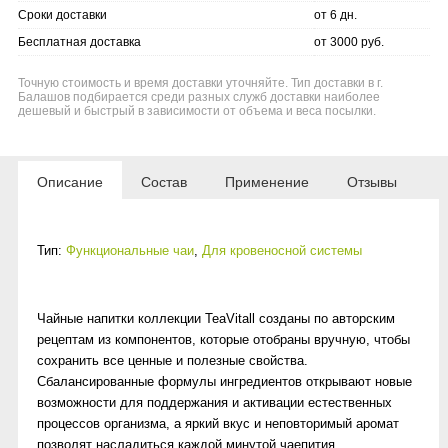
Сроки доставки
от 6 дн.
Бесплатная доставка
от 3000 руб.
Точную стоимость и время доставки уточняйте. Тип доставки в г.
Балашов подбирается среди разных служб доставки наиболее
дешевый и быстрый в зависимости от объема и веса посылки.
Описание
Состав
Применение
Отзывы
Тип:
Функциональные чаи
,
Для кровеносной системы
Чайные напитки коллекции ТеаVitall созданы по авторским
рецептам из компонентов, которые отобраны вручную, чтобы
сохранить все ценные и полезные свойства.
Сбалансированные формулы ингредиентов открывают новые
возможности для поддержания и активации естественных
процессов организма, а яркий вкус и неповторимый аромат
позволят насладиться каждой минутой чаепития.