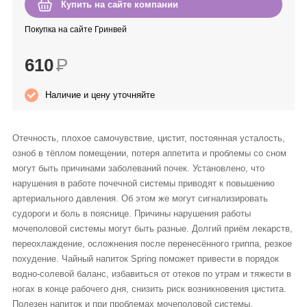
Купить на сайте компании
Anny Rey
Покупка на сайте Гринвей
Intilia
610
Р
Happy Dew
Наличие и цену уточняйте
Enjoy Care
Отечность, плохое самочувствие, цистит, постоянная усталость,
озноб в тёплом помещении, потеря аппетита и проблемы со сном
Green Minds
могут быть причинами заболеваний почек. Установлено, что
нарушения в работе почечной системы приводят к повышению
артериального давления. Об этом же могут сигнализировать
судороги и боль в пояснице. Причины нарушения работы
мочеполовой системы могут быть разные. Долгий приём лекарств,
переохлаждение, осложнения после перенесённого гриппа, резкое
похудение. Чайный напиток Spring поможет привести в порядок
водно-солевой баланс, избавиться от отеков по утрам и тяжести в
ногах в конце рабочего дня, снизить риск возникновения цистита.
Полезен напиток и при проблемах мочеполовой системы,