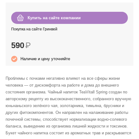
Anny Rey
Купить на сайте компании
Intilia
Покупка на сайте Гринвей
Happy Dew
590
Р
Enjoy Care
Наличие и цену уточняйте
Green Minds
Проблемы с почками негативно влияют на все сферы жизни
человека — от дискомфорта на работе и дома до внешнего
состояния организма. Чайный напиток TeaVitall Spring создан по
авторскому рецепту из высококачественного, собранного вручную
юньнаньского зелёного чая, золотарника, тимьяна, брусники и
других фитокомпонентов. Он направлен на налаживание работы
почечной системы, способствует нормализации водно-солевого
баланса, выведению из организма лишней жидкости и токсинов.
Букет чайного напитка состоит из ароматных трав и раскрывается