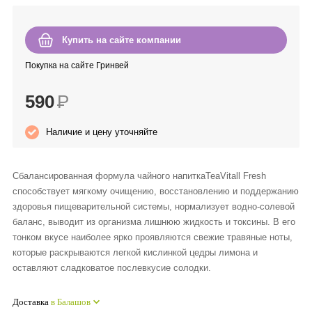
Anny Rey
Купить на сайте компании
Intilia
Покупка на сайте Гринвей
Happy Dew
590
Р
Enjoy Care
Наличие и цену уточняйте
Green Minds
Сбалансированная формула чайного напиткаTeaVitall Fresh
способствует мягкому очищению, восстановлению и поддержанию
здоровья пищеварительной системы, нормализует водно-солевой
баланс, выводит из организма лишнюю жидкость и токсины. В его
тонком вкусе наиболее ярко проявляются свежие травяные ноты,
которые раскрываются легкой кислинкой цедры лимона и
оставляют сладковатое послевкусие солодки.
Доставка
в Балашов