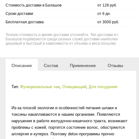
Стоимость доставки в Балашов
от 128 руб.
Сроки доставки
от 6 дн.
Бесплатная доставка
от 3000 руб.
Точную стоимость и время доставки уточняйте. Тип доставки в г.
Балашов подбирается среди разных служб доставки наиболее
дешевый и быстрый в зависимости от объема и веса посылки.
Описание
Состав
Применение
Отзывы
Тип:
Функциональные чаи
,
Очищающий
,
Для похудения
Из-за плохой экологии и особенностей питания шлаки и
токсины накапливаются в нашем организме. Появляются
нарушения в работе желудочно-кишечного тракта, возникают
проблемы с кожей, портится состояние волос, обостряются
аллергия и купероз. Поэтому detox-программы прочно