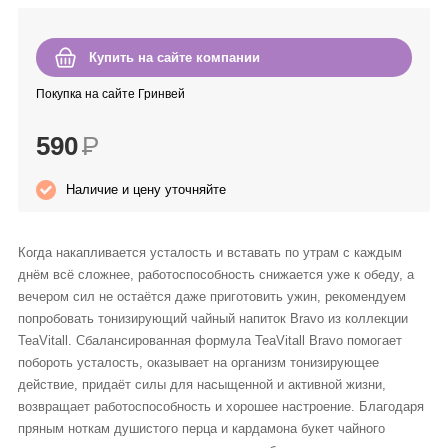
Anny Rey
Купить на сайте компании
Intilia
Покупка на сайте Гринвей
Happy Dew
590
Р
Enjoy Care
Наличие и цену уточняйте
Green Minds
Когда накапливается усталость и вставать по утрам с каждым
днём всё сложнее, работоспособность снижается уже к обеду, а
вечером сил не остаётся даже приготовить ужин, рекомендуем
попробовать тонизирующий чайный напиток Bravo из коллекции
TeaVitall. Сбалансированная формула TeaVitall Bravo помогает
побороть усталость, оказывает на организм тонизирующее
действие, придаёт силы для насыщенной и активной жизни,
возвращает работоспособность и хорошее настроение. Благодаря
пряным ноткам душистого перца и кардамона букет чайного