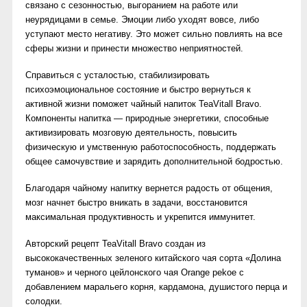
связано с сезонностью, выгоранием на работе или
неурядицами в семье. Эмоции либо уходят вовсе, либо
уступают место негативу. Это может сильно повлиять на все
сферы жизни и принести множество неприятностей.
Справиться с усталостью, стабилизировать
психоэмоциональное состояние и быстро вернуться к
активной жизни поможет чайный напиток TeaVitall Bravo.
Компоненты напитка — природные энергетики, способные
активизировать мозговую деятельность, повысить
физическую и умственную работоспособность, поддержать
общее самочувствие и зарядить дополнительной бодростью.
Благодаря чайному напитку вернется радость от общения,
мозг начнет быстро вникать в задачи, восстановится
максимальная продуктивность и укрепится иммунитет.
Авторский рецепт TeaVitall Bravo создан из
высококачественных зеленого китайского чая сорта «Долина
туманов» и черного цейлонского чая Оrange pekoe с
добавлением маральего корня, кардамона, душистого перца и
солодки.