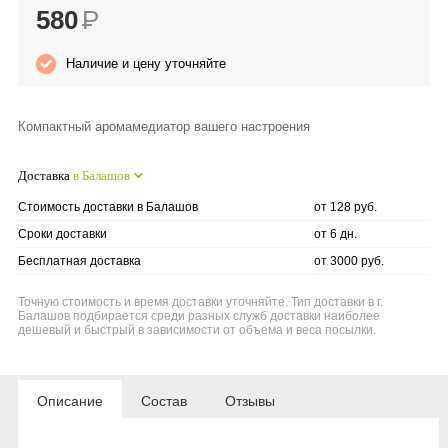
580
Р
Anny Rey
Наличие и цену уточняйте
Intilia
Компактный аромамедиатор вашего настроения
Happy Dew
Доставка
в Балашов
Enjoy Care
Стоимость доставки в Балашов
от 128 руб.
Green Minds
Сроки доставки
от 6 дн.
Бесплатная доставка
от 3000 руб.
Точную стоимость и время доставки уточняйте. Тип доставки в г.
Балашов подбирается среди разных служб доставки наиболее
дешевый и быстрый в зависимости от объема и веса посылки.
Описание
Состав
Отзывы