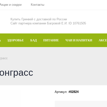
Акции и скидки
Контакты
Купить Гринвей c доставкой по России
Сайт партнера компании Багровой Е.И. ID 10761505
А
ЗДОРОВЬЕ
БАД
ПИТАНИЕ
ЧАИ И НАПИТКИ
АКС
грасс
онграсс
Артикул:
#02824