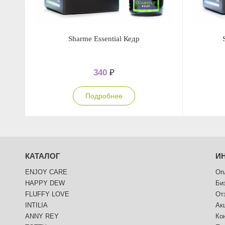
Sharme Essential Кедр
340
₽
Подробнее
КАТАЛОГ
И
ENJOY CARE
Оп
HAPPY DEW
Би
FLUFFY LOVE
От
INTILIA
Ак
ANNY REY
Ко