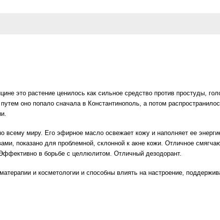
цине это растение ценилось как сильное средство против простуды, го
м путем оно попало сначала в Константинополь, а потом распространило
и.
по всему миру. Его эфирное масло освежает кожу и наполняет ее энерг
ами, показано для проблемной, склонной к акне кожи. Отличное смягча
м. Эффективно в борьбе с целлюлитом. Отличный дезодорант.
матерапии и косметологии и способны влиять на настроение, поддержи