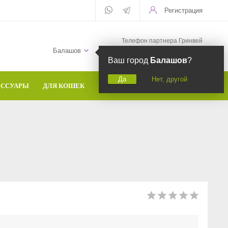
Регистрация
Телефон партнера Гринвей
+7 (958) 582-20-81
Балашов
Ваш город
Балашов
?
Да
Нет, другой
ЕССУАРЫ
ДЛЯ КОШЕК
БРЕНДЫ