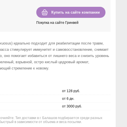
Купить на сайте компании
Покупка на сайте Гринвей
exuosus) идеально подходит для реабилитации после травм,
расса стимулирует иммунитет и самовосстановление, снимает
о, оно помогает избавиться от лишнего веса и снизить уровень
зеленый, взрывной, остро кислый цедровый аромат,
ющий стремление к новому.
от 128 руб.
от 6 дн.
от 3000 руб.
точняйте. Тип доставки в г. Балашов подбирается среди разных
быстрый в зависимости от объема и веса посылки.