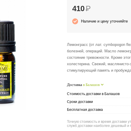
410
Р
Наличие и цену уточняйте
Лемонграсс (от лат. cymbopogon fl
болезней, операций. Масло лемонг
состояние тревожности. Кроме этог
холестерина. Свежий, маслянисто-
стимулирующий память и пробужда
Доставка
в Балашов
Стоимость доставки в Балашов
Сроки доставки
Бесплатная доставка
Точную стоимость и время доставки у
служб доставки наиболее дешевый и 