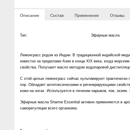
Anny Rey
Описание
Состав
Применение
Отзывы
Intilia
Тип:
Эфирные масла
Happy Dew
Enjoy Care
Лемонграсс родом из Индии. В традиционной индийской меди
известно за пределами Азии в конце XIX века, когда морски
Green Minds
свойства. Получают масло методом водопаровой дистилляци
С этой целью лемонграсс сейчас культивируют практически 
пор. Обладает антитоксическими и регенерирующими свойств
кожи на ногах. Используется в лечении нарывов, язв, экзе
Эфирные масла Sharme Essential активно применяются в аро
саморегуляции всего организма.