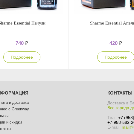
Sharme Essential Пачули
Sharme Essential Апел
740
₽
420
₽
Подробнее
Подробнее
НФОРМАЦИЯ
КОНТАКТЫ
лата и доставка
Доставка в Б
Все города д
знес с Greenway
зывы
Тел.:
+7 (958
ции и скидки
+7-958-582-2
E-mail:
mail@
нтакты