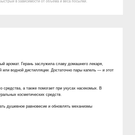
быстрый в зависимости от объема и веса посылки.
бный аромат. Герань заслужила славу домашнего лекаря,
 или водной дистилляции. Достаточно пары капель — и этот
 средства, а также помогает при укусах насекомых. В
уральных косметических средств.
вать душевное равновесие и обновлять механизмы