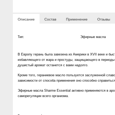
Anny Rey
Описание
Состав
Применение
Отзывы
Intilia
Happy Dew
Тип:
Эфирные масла
Enjoy Care
В Европу герань была завезена из Америки в XVII веке и быс
Green Minds
избавляющего от жара и простуды, защищающего в периоды 
душистый аромат останется с вами надолго.
Кроме того, гераниевое масло пользуется заслуженной слав
зависимости от способа применения оно способно справитьс
Эфирные масла Sharme Essential активно применяются в аро
саморегуляции всего организма.