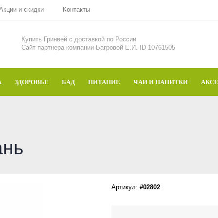
Акции и скидки
Контакты
Купить Гринвей c доставкой по России
Сайт партнера компании Багровой Е.И. ID 10761505
А
ЗДОРОВЬЕ
БАД
ПИТАНИЕ
ЧАИ И НАПИТКИ
АКС
ань
Артикул:
#02802