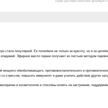
служб доставки наиболее дешевый и 
тро стала популярной. Ее полюбили не только за красоту, но и за целе
эпидемий. Эфирное масло герани получают из листьев методом паровой
ой мощного обезболивающего, противовоспалительного и противоотечного
я со стрессом, повысить иммунитет и даже усилить действие других нат
матерапии и косметологии и способны влиять на настроение, поддержи