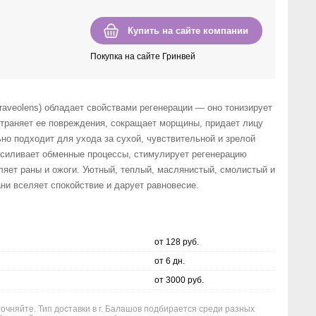
Купить на сайте компании
Покупка на сайте Гринвей
graveolens) обладает свойствами регенерации — оно тонизирует
страняет ее повреждения, сокращает морщины, придает лицу
но подходит для ухода за сухой, чувствительной и зрелой
усиливает обменные процессы, стимулирует регенерацию
ляет раны и ожоги. Уютный, теплый, маслянистый, смолистый и
ни вселяет спокойствие и дарует равновесие.
от 128 руб.
от 6 дн.
от 3000 руб.
точняйте. Тип доставки в г. Балашов подбирается среди разных