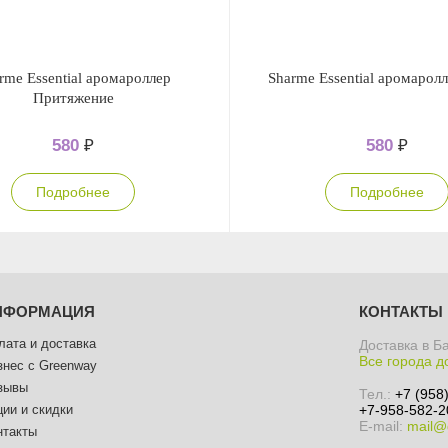
rme Essential аромароллер
Sharme Essential аромарол
Притяжение
580
₽
580
₽
Подробнее
Подробнее
НФОРМАЦИЯ
КОНТАКТЫ
лата и доставка
Доставка в Б
Все города д
знес с Greenway
зывы
Тел.:
+7 (958
ции и скидки
+7-958-582-2
E-mail:
mail@
нтакты