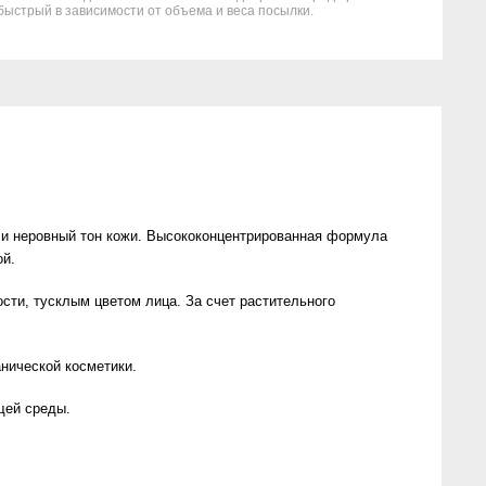
быстрый в зависимости от объема и веса посылки.
ы и неровный тон кожи. Высококонцентрированная формула
ой.
сти, тусклым цветом лица. За счет растительного
нической косметики.
щей среды.