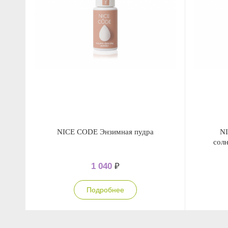
NICE CODE Энзимная пудра
NI
сол
1 040
₽
Подробнее