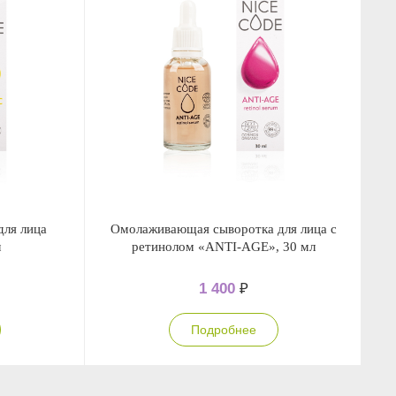
для лица
Омолаживающая сыворотка для лица с
С
л
ретинолом «ANTI-AGE», 30 мл
1 400
₽
Подробнее