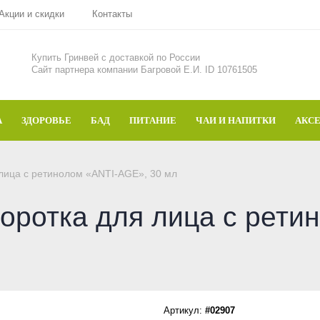
Акции и скидки
Контакты
Купить Гринвей c доставкой по России
Сайт партнера компании Багровой Е.И. ID 10761505
А
ЗДОРОВЬЕ
БАД
ПИТАНИЕ
ЧАИ И НАПИТКИ
АКС
ица с ретинолом «ANTI-AGE», 30 мл
ротка для лица с ретин
Артикул:
#02907