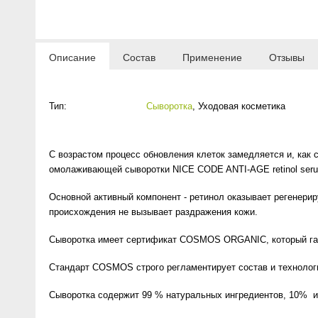
Anny Rey
Intilia
Описание
Состав
Применение
Отзывы
Happy Dew
Тип:
Сыворотка
,
Уходовая косметика
Enjoy Care
С возрастом процесс обновления клеток замедляется и, как
Green Minds
омолаживающей сыворотки NICE CODE ANTI-AGE retinol serum
Основной активный компонент - ретинол оказывает регенерир
происхождения не вызывает раздражения кожи.
Сыворотка имеет сертификат COSMOS ORGANIC, который гара
Стандарт COSMOS строго регламентирует состав и технолог
Сыворотка содержит 99 % натуральных ингредиентов, 10% из 