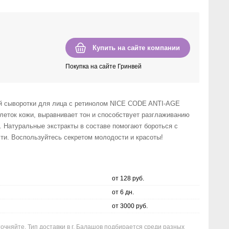
Купить на сайте компании
Покупка на сайте Гринвей
 сыворотки для лица с ретинолом NICE CODE ANTI-AGE
 клеток кожи, выравнивает тон и способствует разглаживанию
 Натуральные экстракты в составе помогают бороться с
сти. Воспользуйтесь секретом молодости и красоты!
от 128 руб.
от 6 дн.
от 3000 руб.
точняйте. Тип доставки в г. Балашов подбирается среди разных