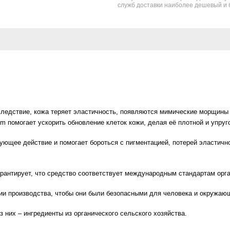
служб доставки наиболее дешевый и 
 следствие, кожа теряет эластичность, появляются мимические морщин
 помогает ускорить обновление клеток кожи, делая её плотной и упруг
ующее действие и помогает бороться с пигментацией, потерей эластично
нтирует, что средство соответствует международным стандартам орга
ии производства, чтобы они были безопасными для человека и окружаю
них – ингредиенты из органического сельского хозяйства.