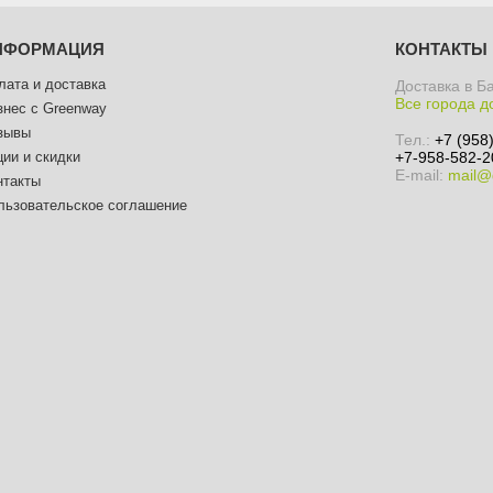
НФОРМАЦИЯ
КОНТАКТЫ
лата и доставка
Доставка в Б
Все города д
знес с Greenway
зывы
Тел.:
+7 (958
ции и скидки
+7-958-582-2
E-mail:
mail@
нтакты
льзовательское соглашение