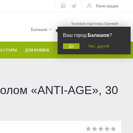
Регистрация
Телефон партнера Гринвей
+7 (958) 582-20-81
Балашов
Ваш город
Балашов
?
Да
Нет, другой
ЕССУАРЫ
ДЛЯ КОШЕК
БРЕНДЫ
олом «ANTI-AGE», 30