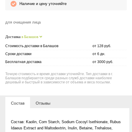
Наличие и цену уточняйте
Anny Rey
для очищения лица
Intilia
Доставка
в Балашов
Happy Dew
Стоимость доставки в Балашов
от 128 руб.
Enjoy Care
Сроки доставки
от 6 дн.
Бесплатная доставка
от 3000 руб.
Green Minds
Точную стоимость и время доставки уточняйте. Тип доставки в г.
Балашов подбирается среди разных служб доставки наиболее
дешевый и быстрый в зависимости от объема и веса посылки.
Состав
Отзывы
Состав: Kaolin, Corn Starch, Sodium Cocoyl Isethionate, Rubus
Idaeus Extract and Maltodextrin, Inulin, Betaine, Trehalose,