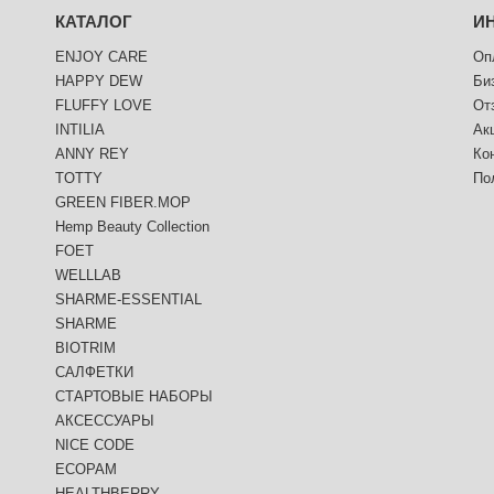
КАТАЛОГ
И
ENJOY CARE
Оп
HAPPY DEW
Би
FLUFFY LOVE
От
INTILIA
Ак
ANNY REY
Ко
TOTTY
По
GREEN FIBER.MOP
Hemp Beauty Collection
FOET
WELLLAB
SHARME-ESSENTIAL
SHARME
BIOTRIM
САЛФЕТКИ
СТАРТОВЫЕ НАБОРЫ
АКСЕССУАРЫ
NICE CODE
ECOPAM
HEALTHBERRY