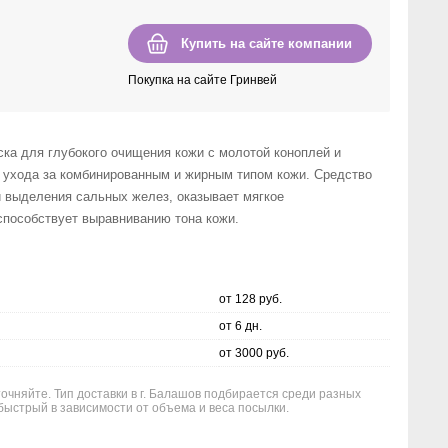
Купить на сайте компании
Покупка на сайте Гринвей
ска для глубокого очищения кожи с молотой коноплей и
 ухода за комбинированным и жирным типом кожи. Средство
и выделения сальных желез, оказывает мягкое
способствует выравниванию тона кожи.
от 128 руб.
от 6 дн.
от 3000 руб.
точняйте. Тип доставки в г. Балашов подбирается среди разных
быстрый в зависимости от объема и веса посылки.