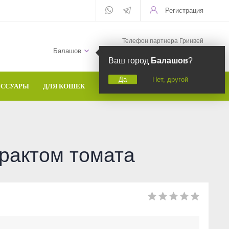
Регистрация
Телефон партнера Гринвей
+7 (958) 582-20-81
Балашов
Ваш город
Балашов
?
Да
Нет, другой
ЕССУАРЫ
ДЛЯ КОШЕК
БРЕНДЫ
рактом томата