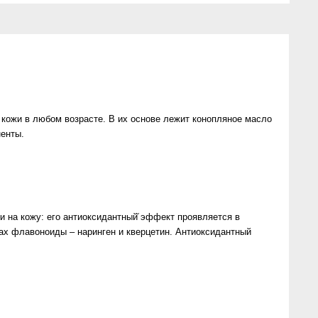
ожи в любом возрасте. В их основе лежит конопляное масло
енты.
и на кожу: его антиоксидантный̆ эффект проявляется в
х флавоноиды – наринген и кверцетин. Антиоксидантный