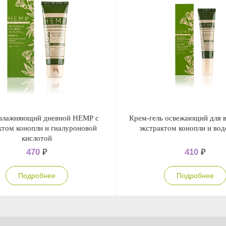
влажняющий дневной НЕМР с
Крем-гель освежающий для 
ктом конопли и гиалуроновой
экстрактом конопли и во
кислотой
470
₽
410
₽
Подробнее
Подробнее