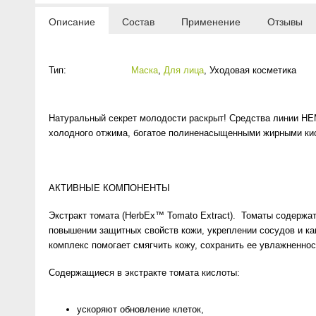
Anny Rey
Описание
Состав
Применение
Отзывы
Intilia
Тип:
Маска
,
Для лица
,
Уходовая косметика
Happy Dew
Натуральный секрет молодости раскрыт! Средства линии HE
Enjoy Care
холодного отжима, богатое полиненасыщенными жирными кис
Green Minds
АКТИВНЫЕ КОМПОНЕНТЫ
Экстракт томата (HerbEx™ Tomato Extract). Томаты содержат
повышении защитных свойств кожи, укреплении сосудов и ка
комплекс помогает смягчить кожу, сохранить ее увлажненнос
Содержащиеся в экстракте томата кислоты:
ускоряют обновление клеток,