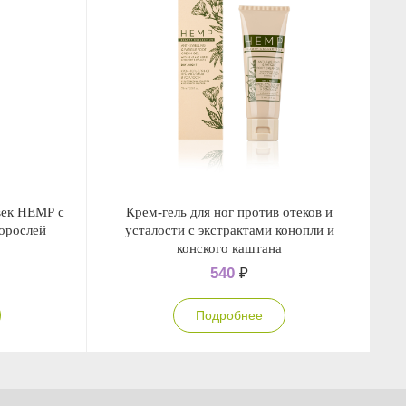
век НЕМР с
Крем-гель для ног против отеков и
Кр
дорослей
усталости с экстрактами конопли и
конского каштана
540
₽
Подробнее