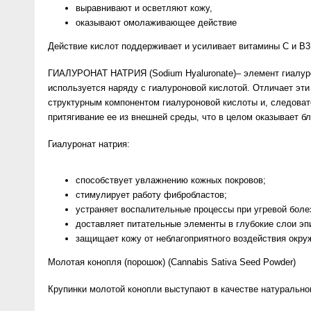
выравнивают и осветляют кожу,
оказывают омолаживающее действие
Действие кислот поддерживает и усиливает витамины С и В3 
ГИАЛУРОНАТ НАТРИЯ (Sodium Hyaluronate)– элемент гиалуро
используется наряду с гиалуроновой кислотой. Отличает эти
структурным компонентом гиалуроновой кислоты и, следоват
притягивание ее из внешней среды, что в целом оказывает б
Гиалуронат натрия:
способствует увлажнению кожных покровов;
стимулирует работу фибробластов;
устраняет воспалительные процессы при угревой болез
доставляет питательные элементы в глубокие слои эп
защищает кожу от неблагоприятного воздействия окр
Молотая конопля (порошок) (Cannabis Sativa Seed Powder)
Крупинки молотой конопли выступают в качестве натурально