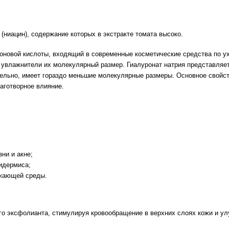
(ниацин), содержание которых в экстракте томата высоко.
новой кислоты, входящий в современные косметические средства по ух
 увлажнители их молекулярный размер. Гиалуронат натрия представляет 
ельно, имеет гораздо меньшие молекулярные размеры. Основное свойств
лаготворное влияние.
ни и акне;
идермиса;
ужающей среды.
го эксфолианта, стимулируя кровообращение в верхних слоях кожи и у