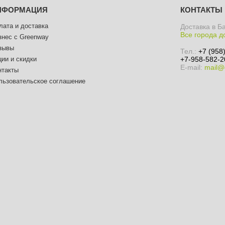
НФОРМАЦИЯ
КОНТАКТЫ
лата и доставка
Доставка в Б
Все города д
знес с Greenway
зывы
Тел.:
+7 (958
ции и скидки
+7-958-582-2
E-mail:
mail@
нтакты
льзовательское соглашение