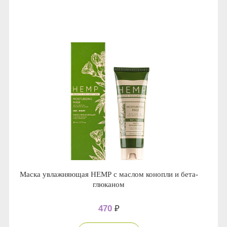
Anny Rey
Intilia
Happy Dew
Enjoy Care
Green Minds
Маска увлажняющая НЕМР с маслом конопли и бета-
глюканом
470
₽