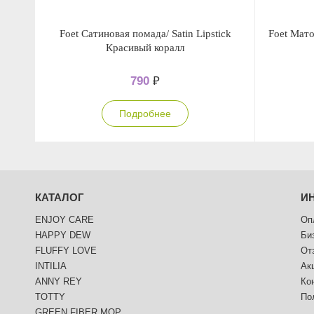
Foet Сатиновая помада/ Satin Lipstick
Foet Мато
Красивый коралл
790
₽
Подробнее
КАТАЛОГ
И
ENJOY CARE
Оп
HAPPY DEW
Би
FLUFFY LOVE
От
INTILIA
Ак
ANNY REY
Ко
TOTTY
По
GREEN FIBER.MOP