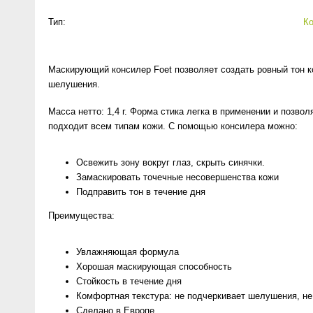
Anny Rey
Тип:
К
Intilia
Маскирующий консилер Foet позволяет создать ровный тон к
шелушения.
Happy Dew
Масса нетто: 1,4 г. Форма стика легка в применении и позво
Enjoy Care
подходит всем типам кожи. С помощью консилера можно:
Green Minds
Освежить зону вокруг глаз, скрыть синячки.
Замаскировать точечные несовершенства кожи
Подправить тон в течение дня
Преимущества:
Увлажняющая формула
Хорошая маскирующая способность
Стойкость в течение дня
Комфортная текстура: не подчеркивает шелушения, не
Сделано в Европе