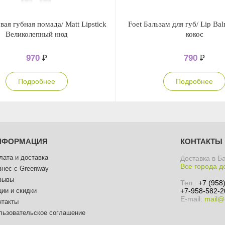
вая губная помада/ Matt Lipstick
Foet Бальзам для губ/ Lip B
Великолепный нюд
кокос
970
₽
790
₽
Подробнее
Подробнее
НФОРМАЦИЯ
КОНТАКТЫ
лата и доставка
Доставка в Б
Все города д
знес с Greenway
зывы
Тел.:
+7 (958
ции и скидки
+7-958-582-2
E-mail:
mail@
нтакты
льзовательское соглашение