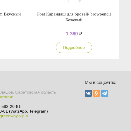
alm Вкусный
Foet Карандаш для бровей/ browpencil
Fo
Бежевый
1 360
₽
Подробнее
Мы в соцсетях:
алашов, Саратовская область
оставки
) 582-20-81
0-81 (WatsApp, Telegram)
greenway-vip.ru