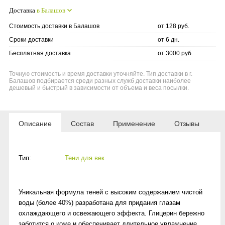
Доставка
в Балашов
Стоимость доставки в Балашов
от 128 руб.
Сроки доставки
от 6 дн.
Бесплатная доставка
от 3000 руб.
Точную стоимость и время доставки уточняйте. Тип доставки в г.
Балашов подбирается среди разных служб доставки наиболее
дешевый и быстрый в зависимости от объема и веса посылки.
Описание
Состав
Применение
Отзывы
Тип:
Тени для век
Уникальная формула теней с высоким содержанием чистой
воды (более 40%) разработана для придания глазам
охлаждающего и освежающего эффекта. Глицерин бережно
заботится о коже и обеспечивает длительное увлажнение.