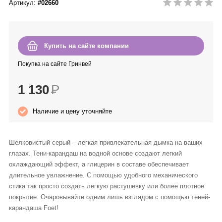
Артикул:
#02660
Anny Rey
Intilia
Купить на сайте компании
Happy Dew
Покупка на сайте Гринвей
1 130
Р
Enjoy Care
Наличие и цену уточняйте
Green Minds
Шелковистый серый – легкая привлекательная дымка на ваших
глазах. Тени-карандаш на водной основе создают легкий
охлаждающий эффект, а глицерин в составе обеспечивает
длительное увлажнение. С помощью удобного механического
стика так просто создать легкую растушевку или более плотное
покрытие. Очаровывайте одним лишь взглядом с помощью теней-
карандаша Foet!