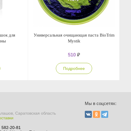
шок для
Универсальная очищающая паста BioTrim
Оч
ины
Mystik
510
₽
Подробнее
Мы в соцсетях:
алашов, Саратовская область
оставки
) 582-20-81