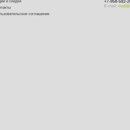
ции и скидки
+7-958-582-2
E-mail:
mail@
нтакты
льзовательское соглашение