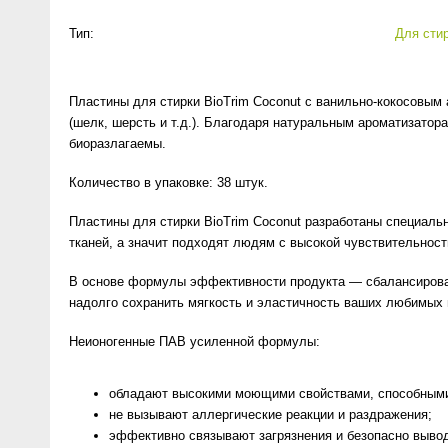
Anny Rey
Тип:
Для сти
Intilia
Пластины для стирки BioTrim Coconut с ванильно-кокосов
(шелк, шерсть и т.д.). Благодаря натуральным ароматизато
Happy Dew
биоразлагаемы.
Enjoy Care
Количество в упаковке: 38 штук.
Пластины для стирки BioTrim Coconut разработаны специаль
Green Minds
тканей, а значит подходят людям с высокой чувствительност
В основе формулы эффективности продукта — сбалансированн
надолго сохранить мягкость и эластичность ваших любимых
Неионогенные ПАВ усиленной формулы:
обладают высокими моющими свойствами, способными
не вызывают аллергические реакции и раздражения;
эффективно связывают загрязнения и безопасно вывод