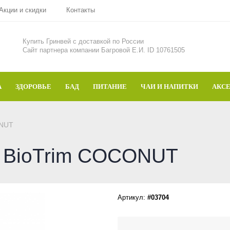
Акции и скидки
Контакты
Купить Гринвей c доставкой по России
Сайт партнера компании Багровой Е.И. ID 10761505
А
ЗДОРОВЬЕ
БАД
ПИТАНИЕ
ЧАИ И НАПИТКИ
АКС
ONUT
и BioTrim COCONUT
Артикул:
#03704