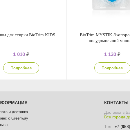
ны для стирки BioTrim KIDS
BioTrim MYSTIK Экопоро
посудомоечной маш
1 010
₽
1 130
₽
Подробнее
Подробнее
НФОРМАЦИЯ
КОНТАКТЫ
лата и доставка
Доставка в Б
Все города д
знес с Greenway
зывы
Тел.:
+7 (958