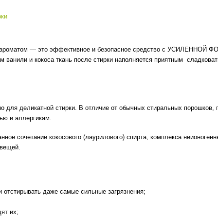
рки
ым ароматом — это эффективное и безопасное средство с УСИЛЕННОЙ Ф
рам ванили и кокоса ткань после стирки наполняется приятным сладков
но для деликатной стирки. В отличие от обычных стиральных порошков,
ью и аллергикам.
ое сочетание кокосового (лаурилового) спирта, комплекса неионогенн
 вещей.
 отстирывать даже самые сильные загрязнения;
ят их;