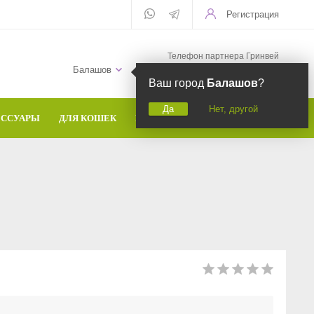
Регистрация
Телефон партнера Гринвей
+7 (958) 582-20-81
Балашов
Ваш город
Балашов
?
Да
Нет, другой
ЕССУАРЫ
ДЛЯ КОШЕК
БРЕНДЫ