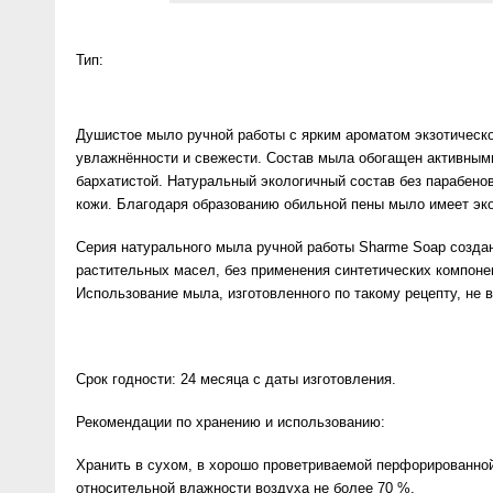
Anny Rey
Тип:
Intilia
Душистое мыло ручной работы с ярким ароматом экзотическо
Happy Dew
увлажнённости и свежести. Состав мыла обогащен активными
бархатистой. Натуральный экологичный состав без парабен
Enjoy Care
кожи. Благодаря образованию обильной пены мыло имеет эк
Серия натурального мыла ручной работы Sharme Soap создана
Green Minds
растительных масел, без применения синтетических компонен
Использование мыла, изготовленного по такому рецепту, не 
Срок годности: 24 месяца с даты изготовления.
Рекомендации по хранению и использованию:
Хранить в сухом, в хорошо проветриваемой перфорированной
относительной влажности воздуха не более 70 %.