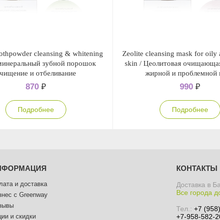
oothpowder cleansing & whitening
Zeolitе cleansing mask for oily
минеральный зубной порошок
skin / Цеолитовая очищающа
чищение и отбеливание
жирной и проблемной 
870
₽
990
₽
Подробнее
Подробнее
НФОРМАЦИЯ
КОНТАКТЫ
лата и доставка
Доставка в Б
Все города д
знес с Greenway
зывы
Тел.:
+7 (958
ции и скидки
+7-958-582-2