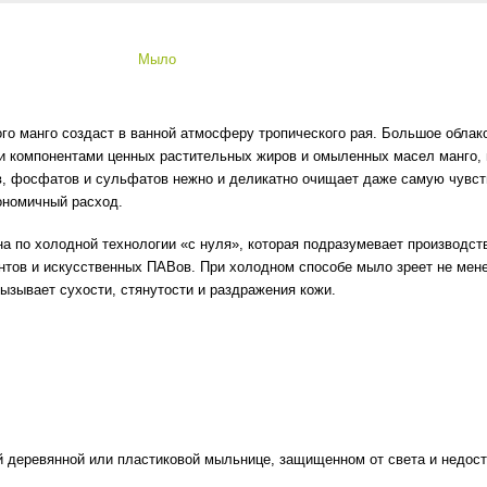
Мыло
го манго создаст в ванной атмосферу тропического рая. Большое обла
 компонентами ценных растительных жиров и омыленных масел манго, ш
ов, фосфатов и сульфатов нежно и деликатно очищает даже самую чувст
ономичный расход.
 по холодной технологии «с нуля», которая подразумевает производств
тов и искусственных ПАВов. При холодном способе мыло зреет не менее 
вызывает сухости, стянутости и раздражения кожи.
 деревянной или пластиковой мыльнице, защищенном от света и недосту