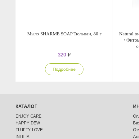
Мыло SHARME SOAP Тюльпан, 80 г
Natural t
/ Фито
о
320
₽
Подробнее
КАТАЛОГ
И
ENJOY CARE
Оп
HAPPY DEW
Би
FLUFFY LOVE
От
INTILIA
Ак