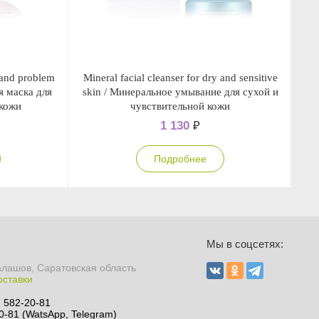
 and problem
Mineral facial cleanser for dry and sensitive
Ze
я маска для
skin / Минеральное умывание для сухой и
s
кожи
чувствительной кожи
1 130
₽
Подробнее
Мы в соцсетях:
алашов, Саратовская область
оставки
) 582-20-81
0-81 (WatsApp, Telegram)