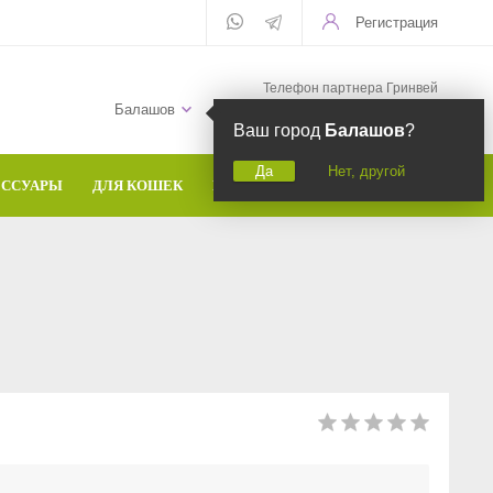
Регистрация
Телефон партнера Гринвей
+7 (958) 582-20-81
Балашов
Ваш город
Балашов
?
Да
Нет, другой
ЕССУАРЫ
ДЛЯ КОШЕК
БРЕНДЫ