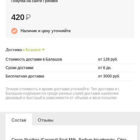
Покупка на сайте Гринвей
Anny Rey
420
Р
Intilia
Наличие и цену уточняйте
Happy Dew
Доставка
в Балашов
Enjoy Care
Стоимость доставки в Балашов
от 128 руб.
Сроки доставки
от 6 дн.
Green Minds
Бесплатная доставка
от 3000 руб.
Точную стоимость и время доставки уточняйте. Тип доставки в г.
Балашов подбирается среди разных служб доставки наиболее
дешевый и быстрый в зависимости от объема и веса посылки.
Состав
Отзывы
Cocos Nucifera (Coconut) Fruit Milk, Sodium bicarbonate, Citric