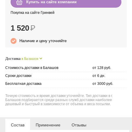
Купить на сайте компании
Anny Rey
Покупка на сайте Гринвей
Intilia
1 520
Р
Happy Dew
Наличие и цену уточняйте
Enjoy Care
Доставка
в Балашов
Green Minds
Стоимость доставки в Балашов
от 128 руб.
Сроки доставки
от 6 дн.
Бесплатная доставка
от 3000 руб.
Точную стоимость и время доставки уточняйте. Тип доставки в г.
Балашов подбирается среди разных служб доставки наиболее
дешевый и быстрый в зависимости от объема и веса посылки.
Состав
Применение
Отзывы