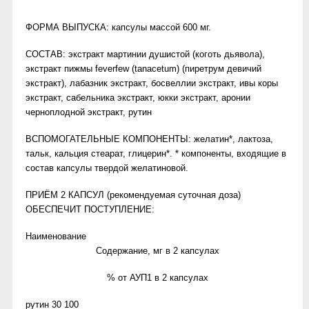
ФОРМА ВЫПУСКА: капсулы массой 600 мг.
СОСТАВ: экстракт мартинии душистой (коготь дьявола),
экстракт пижмы feverfew (tanacetum) (пиретрум девичий
экстракт), лабазник экстракт, босвеллии экстракт, ивы коры
экстракт, сабельника экстракт, юкки экстракт, аронии
черноплодной экстракт, рутин
ВСПОМОГАТЕЛЬНЫЕ КОМПОНЕНТЫ: желатин*, лактоза,
тальк, кальция стеарат, глицерин*. * компоненты, входящие в
состав капсулы твердой желатиновой.
ПРИЁМ 2 КАПСУЛ (рекомендуемая суточная доза)
ОБЕСПЕЧИТ ПОСТУПЛЕНИЕ:
Наименование
Содержание, мг в 2 капсулах
% от АУП1 в 2 капсулах
рутин 30 100