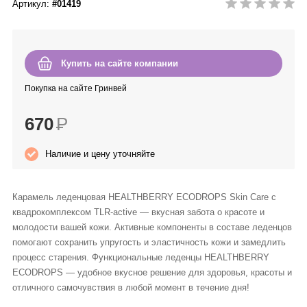
Артикул:
#01419
Anny Rey
Intilia
Купить на сайте компании
Happy Dew
Покупка на сайте Гринвей
670
Р
Enjoy Care
Наличие и цену уточняйте
Green Minds
Карамель леденцовая HEALTHBERRY ECODROPS Skin Care с
квадрокомплексом TLR-active — вкусная забота о красоте и
молодости вашей кожи. Активные компоненты в составе леденцов
помогают сохранить упругость и эластичность кожи и замедлить
процесс старения. Функциональные леденцы HEALTHBERRY
ECODROPS — удобное вкусное решение для здоровья, красоты и
отличного самочувствия в любой момент в течение дня!