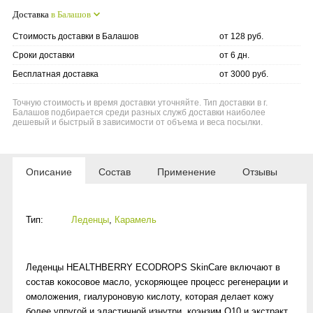
Доставка
в Балашов
Стоимость доставки в Балашов
от 128 руб.
Сроки доставки
от 6 дн.
Бесплатная доставка
от 3000 руб.
Точную стоимость и время доставки уточняйте. Тип доставки в г.
Балашов подбирается среди разных служб доставки наиболее
дешевый и быстрый в зависимости от объема и веса посылки.
Описание
Состав
Применение
Отзывы
Тип:
Леденцы
,
Карамель
Леденцы HEALTHBERRY ECODROPS SkinCare включают в
состав кокосовое масло, ускоряющее процесс регенерации и
омоложения, гиалуроновую кислоту, которая делает кожу
более упругой и эластичной изнутри, коэнзим Q10 и экстракт