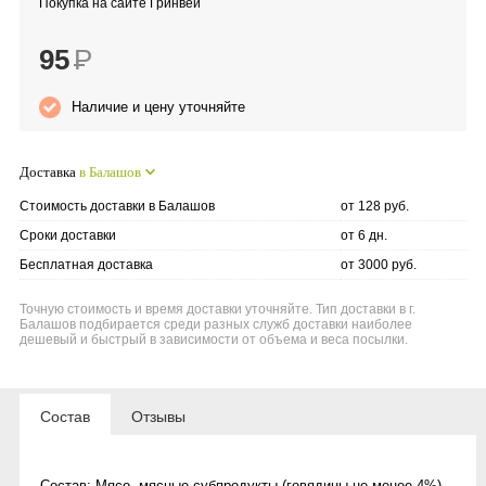
Покупка на сайте Гринвей
Anny Rey
95
Р
Intilia
Наличие и цену уточняйте
Happy Dew
Доставка
в Балашов
Enjoy Care
Стоимость доставки в Балашов
от 128 руб.
Сроки доставки
от 6 дн.
Green Minds
Бесплатная доставка
от 3000 руб.
Точную стоимость и время доставки уточняйте. Тип доставки в г.
Балашов подбирается среди разных служб доставки наиболее
дешевый и быстрый в зависимости от объема и веса посылки.
Состав
Отзывы
Состав: Мясо, мясные субпродукты (говядины не менее 4%),