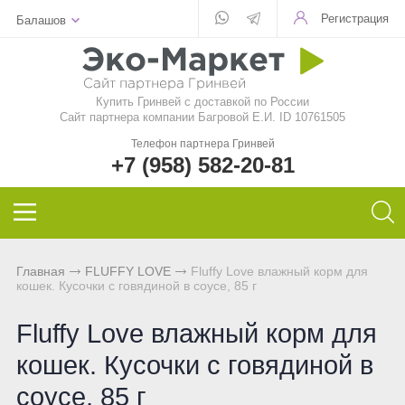
Регистрация
Балашов
Для стекла
Для стирки
Шампунь
Шампуни
БАД
Функциональные чаи
Aquamagic
Купить Гринвей c доставкой по России
Для посуды
Чистящие средства
Кондиционер для волос
Кондиционер для волос
Природный сорбент
Ежедневные чаи
Aquamatic
Сайт партнера компании Багровой Е.И. ID 10761505
Телефон партнера Гринвей
Авто
Швабры
Натуральное мыло
Натуральное мыло
Восстанавливающий гель
Функциональные напитки
Biotrim
+7 (958) 582-20-81
Инволвер
Текстиль
Минеральная косметика
Зубная паста и порошок
Фульвовые кислоты
Чай дыхательный
Sharme
Универсальные салфетки
Для посудомоечной машины
Уходовая косметика
Дезодоранты для тела
Функциональные чаи
Очищающий чай
Sharme-essential
Главная
FLUFFY LOVE
Fluffy Love влажный корм для
кошек. Кусочки с говядиной в соусе, 85 г
Для чистки зубов
Декоративная косметика
Спонжи для зубов
Функциональные напитки
Женский чай
Welllab
Fluffy Love влажный корм для
Для очков
Маски и бустер
Средства женской гигиены
Функциональное питание
Мужской чай
Hemp
кошек. Кусочки с говядиной в
Для детей
Эфирные масла
Функциональные леденцы
Чай для похудения
Foet
соусе, 85 г