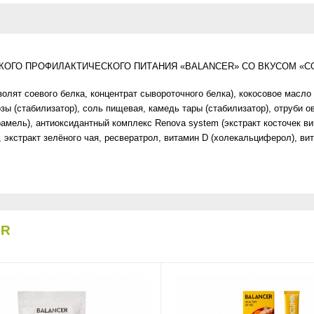
ОГО ПРОФИЛАКТИЧЕСКОГО ПИТАНИЯ «BALANCER» СО ВКУСОМ «С
лят соевого белка, концентрат сывороточного белка), кокосовое масло 
ы (стабилизатор), соль пищевая, камедь тары (стабилизатор), отруби о
амель), антиоксидантный комплекс Renova system (экстракт косточек ви
а, экстракт зелёного чая, ресвератрол, витамин D (холекальциферол), ви
ER