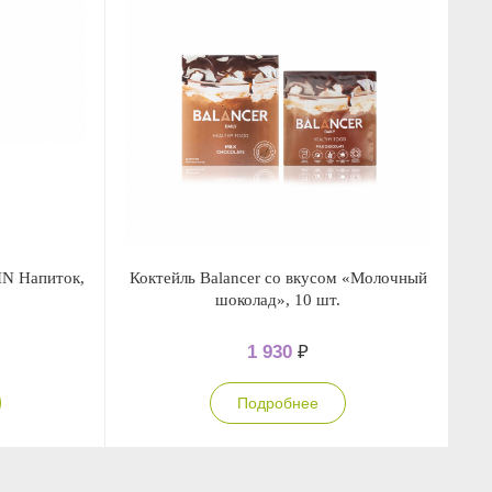
 Напиток,
Коктейль Balancer со вкусом «Молочный
Ко
шоколад», 10 шт.
1 930
₽
Подробнее