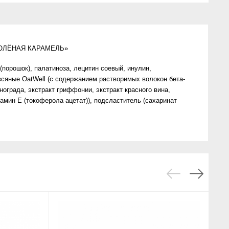
ОЛЁНАЯ КАРАМЕЛЬ»
(порошок), палатиноза, лецитин соевый, инулин,
всяные OatWell (c содержанием растворимых волокон бета-
нограда, экстракт гриффонии, экстракт красного вина,
тамин Е (токоферола ацетат)), подсластитель (сахаринат