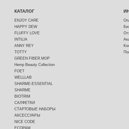
КАТАЛОГ
И
ENJOY CARE
Оп
HAPPY DEW
Би
FLUFFY LOVE
От
INTILIA
Ак
ANNY REY
Ко
TOTTY
По
GREEN FIBER.MOP
Hemp Beauty Collection
FOET
WELLLAB
SHARME-ESSENTIAL
SHARME
BIOTRIM
САЛФЕТКИ
СТАРТОВЫЕ НАБОРЫ
АКСЕССУАРЫ
NICE CODE
ECOPAM