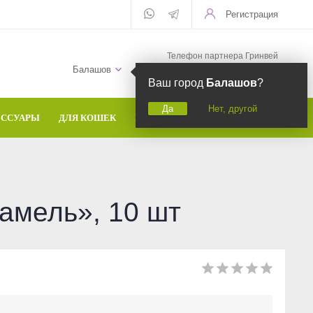
Регистрация
Телефон партнера Гринвей
+7 (958) 582-20-81
Балашов
Ваш город
Балашов
?
Да
Нет, другой
ЕССУАРЫ
ДЛЯ КОШЕК
БРЕНДЫ
амель», 10 шт