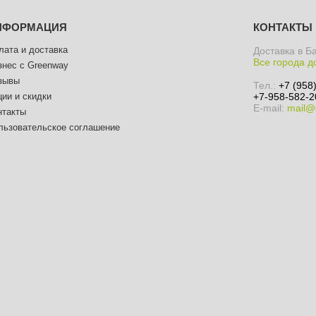
НФОРМАЦИЯ
КОНТАКТЫ
лата и доставка
Доставка в Б
Все города д
знес с Greenway
зывы
Тел.:
+7 (958
ции и скидки
+7-958-582-2
E-mail:
mail@
нтакты
льзовательское соглашение