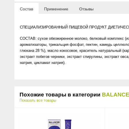
Anny Rey
Состав
Применение
Отзывы
Intilia
СПЕЦИАЛИЗИРОВАННЫЙ ПИЩЕВОЙ ПРОДУКТ ДИЕТИЧЕСК
Happy Dew
СОСТАВ: сухое обезжиренное молоко, белковый комплекс (изо
ароматизаторы, трикальция фосфат, пектин, камедь целлюлоз
глюкана 28 %), масло кокосовое, краситель натуральный (кар
Enjoy Care
экстракт побегов черники, экстракт спирулины, экстракт овс
натрия, цикламат натрия).
Green Minds
Похожие товары в категории
BALANC
Показать все товары