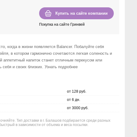
Купить на сайте компании
Покупка на сайте Гринвей
то, когда в жизни появляется Balancer. Побалуйте себя
йля, в котором гармонично сочетаются легкая соленость и
ой аппетитный напиток станет отличным перекусом или
ь себя и своих близких. Узнать подробнее
от 128 руб.
от 6 дн.
от 3000 руб.
точняйте. Тип доставки в г. Балашов подбирается среди разных
быстрый в зависимости от объема и веса посылки.