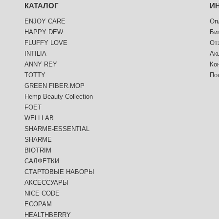
КАТАЛОГ
И
ENJOY CARE
Оп
HAPPY DEW
Би
FLUFFY LOVE
От
INTILIA
Ак
ANNY REY
Ко
TOTTY
По
GREEN FIBER.MOP
Hemp Beauty Collection
FOET
WELLLAB
SHARME-ESSENTIAL
SHARME
BIOTRIM
САЛФЕТКИ
СТАРТОВЫЕ НАБОРЫ
АКСЕССУАРЫ
NICE CODE
ECOPAM
HEALTHBERRY