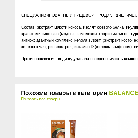
Anny Rey
СПЕЦИАЛИЗИРОВАННЫЙ ПИЩЕВОЙ ПРОДУКТ ДИЕТИЧЕСК
Intilia
Состав: экстракт мякоти кокоса, изолят соевого белка, инул
красители пищевые (медные комплексы хлорофиллинов, курку
Happy Dew
антиоксидантный комплекс Renova system (экстракт косточек 
зеленого чая, ресвератрол, витамин D (холекальциферол), ви
Enjoy Care
Противопоказания: индивидуальная непереносимость компон
Green Minds
Похожие товары в категории
BALANC
Показать все товары