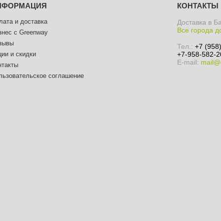
НФОРМАЦИЯ
КОНТАКТЫ
лата и доставка
Доставка в Б
Все города д
знес с Greenway
зывы
Тел.:
+7 (958
ции и скидки
+7-958-582-2
E-mail:
mail@
нтакты
льзовательское соглашение