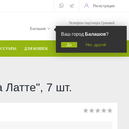
Регистрация
Телефон партнера Гринвей
+7 (958) 582-20-81
Балашов
Ваш город
Балашов
?
Да
Нет, другой
ЕССУАРЫ
ДЛЯ КОШЕК
БРЕНДЫ
Латте", 7 шт.