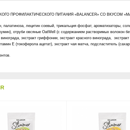
ОГО ПРОФИЛАКТИЧЕСКОГО ПИТАНИЯ «BALANCER» СО ВКУСОМ «М
ин, палатиноза, лецитин соевый, трикальция фосфат, ароматизаторы, со
мин), отруби овсяные OatWell (c содержанием растворимых волокон бет
винограда, экстракт гриффонии, экстракт красного винограда, экстракт 
тамин Е (токоферола ацетат), экстракт чая матча, подсластитель (сахар
ентов.
ER