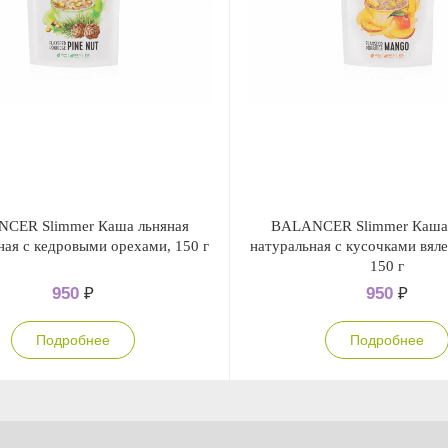
CER Slimmer Каша льняная
BALANCER Slimmer Каша 
ная с кедровыми орехами, 150 г
натуральная с кусочками вяле
150 г
950
₽
950
₽
Подробнее
Подробнее