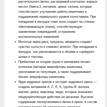
растительного белка, растворимой клетчатки, жирных
кислот Омега-3, лигнанов, цинка, селена, которые
способствуют улучшению работы кишечника и
поддержанию нормального уровня холестерина. При
попадании в желудок семя льна создает на стенках
обволакивающую пленку, способствующую
заживлению повреждений, устранению
воспалительных изменений.
Молотые зерна риса, кукурузы, амаранта создают
чувство сытости и снижают аппетит. При попадании в
желудок, они увеличиваются в объеме и сорбируют
шлаки и токсины.
Пребиотики из плодов груши и шиповника питают
полезные бактерии микрофлоры кишечника,
увеличивая их популяции, а также поддерживают
баланс микрофлоры кишечника.
Ядра кедровых орехов и экстракт кедрового ореха —
кладезь витаминов А, С, Е, К, группы В, железа,
магния, цинка, марганца, меди, которые оказывают
общеукрепляющее действие на организм. Высокое
содержание легкоусвояемого белка в орехе, в состав
которого входят 19 аминокислот, помогает