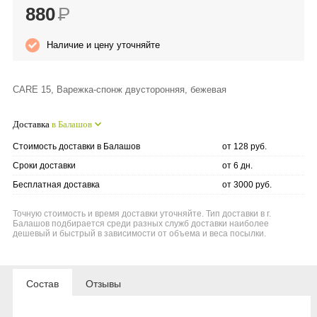
880
Р
Anny Rey
Наличие и цену уточняйте
Intilia
CARE 15, Варежка-спонж двусторонняя, бежевая
Happy Dew
Доставка
в Балашов
Enjoy Care
Стоимость доставки в Балашов
от 128 руб.
Green Minds
Сроки доставки
от 6 дн.
Бесплатная доставка
от 3000 руб.
Точную стоимость и время доставки уточняйте. Тип доставки в г.
Балашов подбирается среди разных служб доставки наиболее
дешевый и быстрый в зависимости от объема и веса посылки.
Состав
Отзывы