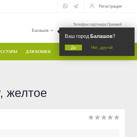
Регистрация
Телефон партнера Гринвей
+7 (958) 582-20-81
Балашов
Ваш город
Балашов
?
Да
Нет, другой
ЕССУАРЫ
ДЛЯ КОШЕК
БРЕНДЫ
y, желтое