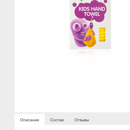
Сыворотки
Спрей для носа / полости рта
Чай в пакетиках
Teavitall
Текстиль
Эфирные масла
Nice Code
Детская косметика
Ecopam
Солнцезащитный крем
Balancer
Духи
Igen
Revitall
Green Fiber
Healthberry
Описание
Состав
Отзывы
Totty