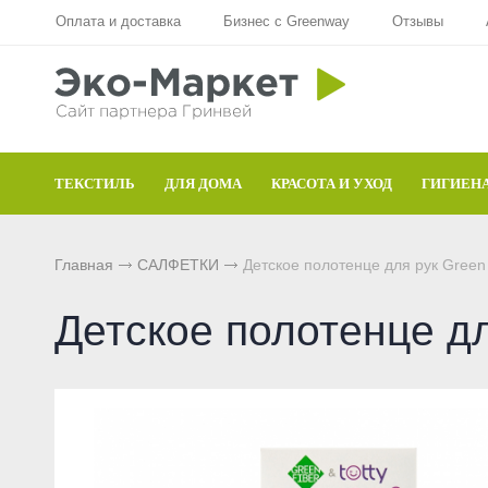
Оплата и доставка
Бизнес с Greenway
Отзывы
Для стекла
Для стирки
Шампунь
Шампуни
БАД
Функциональные чаи
Aquamagic
Для посуды
Чистящие средства
Кондиционер для волос
Кондиционер для волос
Природный сорбент
Ежедневные чаи
Aquamatic
ТЕКСТИЛЬ
ДЛЯ ДОМА
КРАСОТА И УХОД
ГИГИЕН
Авто
Швабры
Натуральное мыло
Натуральное мыло
Восстанавливающий гель
Функциональные напитки
Biotrim
Инволвер
Текстиль
Минеральная косметика
Зубная паста и порошок
Фульвовые кислоты
Чай дыхательный
Sharme
Главная
САЛФЕТКИ
Детское полотенце для рук Green F
Универсальные салфетки
Для посудомоечной машины
Уходовая косметика
Дезодоранты для тела
Функциональные чаи
Очищающий чай
Sharme-essential
Детское полотенце для
Для чистки зубов
Декоративная косметика
Спонжи для зубов
Функциональные напитки
Женский чай
Welllab
Для очков
Маски и бустер
Средства женской гигиены
Функциональное питание
Мужской чай
Hemp
Для детей
Эфирные масла
Функциональные леденцы
Чай для похудения
Foet