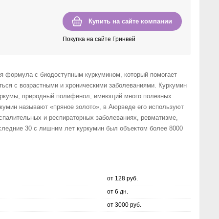
Купить на сайте компании
Покупка на сайте Гринвей
формула с биодоступным куркумином, который помогает
оться с возрастными и хроническими заболеваниями. Куркумин
уркумы, природный полифенол, имеющий много полезных
ркумин называют «пряное золото», в Аюрведе его используют
оспалительных и респираторных заболеваниях, ревматизме,
оследние 30 с лишним лет куркумин был объектом более 8000
от 128 руб.
от 6 дн.
от 3000 руб.