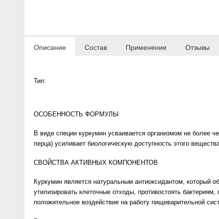
Anny Rey
Intilia
Описание
Состав
Применение
Отзывы
Happy Dew
Тип:
Enjoy Care
Green Minds
ОСОБЕННОСТЬ ФОРМУЛЫ
В виде специи куркумин усваивается организмом не более 
перца) усиливает биологическую доступность этого вещества
СВОЙСТВА АКТИВНЫХ КОМПОНЕНТОВ
Куркумин является натуральным антиоксидантом, который о
утилизировать клеточные отходы, противостоять бактериям,
положительное воздействие на работу пищеварительной сис