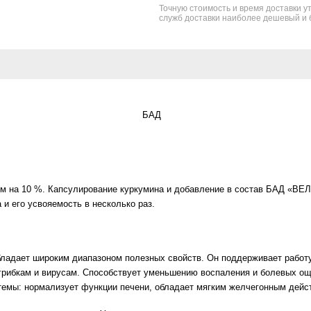
Точную стоимость и время доставки у
служб доставки наиболее дешевый и 
БАД
чем на 10 %. Капсулирование куркумина и добавление в состав БАД «ВЕ
 и его усвояемость в несколько раз.
бладает широким диапазоном полезных свойств. Он поддерживает работу
 грибкам и вирусам. Способствует уменьшению воспаления и болевых о
темы: нормализует функции печени, обладает мягким желчегонным дей