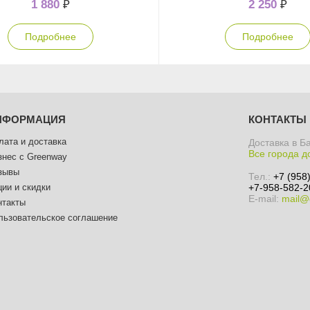
1 880
₽
2 250
₽
Подробнее
Подробнее
НФОРМАЦИЯ
КОНТАКТЫ
лата и доставка
Доставка в Б
Все города д
знес с Greenway
зывы
Тел.:
+7 (958
ции и скидки
+7-958-582-2
E-mail:
mail@
нтакты
льзовательское соглашение