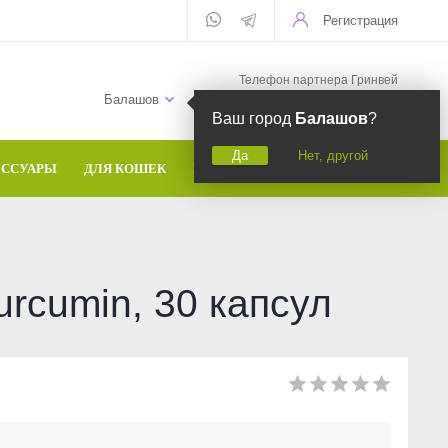
Регистрация
Телефон партнера Гринвей
+7 (958) 582-20-81
Балашов
Ваш город
Балашов
?
Да
Нет, другой
ЕССУАРЫ
ДЛЯ КОШЕК
БРЕНДЫ
rcumin, 30 капсул