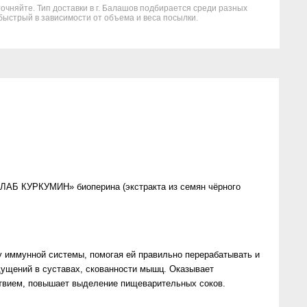
точняйте. Тип доставки в г. Балашов подбирается среди разных
быстрый в зависимости от объема и веса посылки.
ЛЛАБ КУРКУМИН» биоперина (экстракта из семян чёрного
 иммунной системы, помогая ей правильно перерабатывать и
щущений в суставах, скованности мышц. Оказывает
ствием, повышает выделение пищеварительных соков.