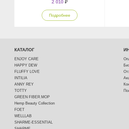
2 010
₽
Подробнее
КАТАЛОГ
И
ENJOY CARE
Оп
HAPPY DEW
Би
FLUFFY LOVE
От
INTILIA
Ак
ANNY REY
Ко
TOTTY
По
GREEN FIBER.MOP
Hemp Beauty Collection
FOET
WELLLAB
SHARME-ESSENTIAL
SHARME