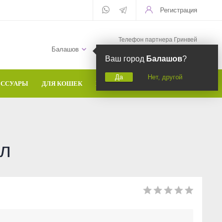
Регистрация
Телефон партнера Гринвей
+7 (958) 582-20-81
Балашов
Ваш город
Балашов
?
Да
Нет, другой
ЕССУАРЫ
ДЛЯ КОШЕК
БРЕНДЫ
л