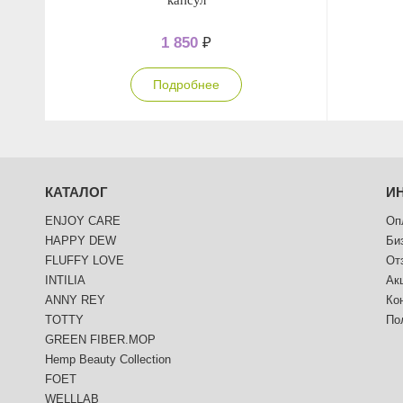
капсул
1 850
₽
Подробнее
КАТАЛОГ
И
ENJOY CARE
Оп
HAPPY DEW
Би
FLUFFY LOVE
От
INTILIA
Ак
ANNY REY
Ко
TOTTY
По
GREEN FIBER.MOP
Hemp Beauty Collection
FOET
WELLLAB