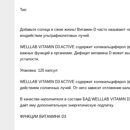
Anny Rey
Тип:
Intilia
Добавьте солнца в свою жизнь! Витамин D часто называют «в
воздействии ультрафиолетовых лучей.
Happy Dew
WELLLAB VITAMIN D3 ACTIVE содержит холекальциферол (вит
Enjoy Care
важных функций в организме. Дефицит витамина D может выз
усталости.
Green Minds
Упаковка: 120 капсул
WELLLAB VITAMIN D3 ACTIVE содержит холекальциферол (вит
действием солнечных лучей. От него зависит отложение каль
В качестве наполнителя в составе БАД WELLLAB VITAMIN D3
даёт ему дополнительную энергетическую подпитку.
ФУНКЦИИ ВИТАМИНА D3