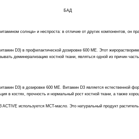
БАД
итамином солнца» и неспроста: в отличие от других компонентов, он пр
амин D3) в профилактической дозировке 600 МЕ. Этот жирорастворимы
ывать деминерализацию костной ткани, являться одной из причин част
амин D3) в дозировке 600 МЕ. Витамин D3 является естественной формо
ция в костях, прочность и нормальный рост костной ткани, а также хо
 ACTIVE используется MCT-масло. Это натуральный продукт растительн