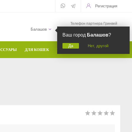
Регистрация
Телефон партнера Гринвей
+7 (958) 582-20-81
Балашов
Ваш город
Балашов
?
Да
Нет, другой
ЕССУАРЫ
ДЛЯ КОШЕК
БРЕНДЫ