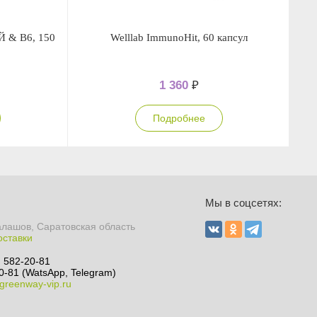
& В6, 150
Welllab ImmunoHit, 60 капсул
1 360
₽
Подробнее
Мы в соцсетях:
алашов, Саратовская область
оставки
) 582-20-81
0-81 (WatsApp, Telegram)
greenway-vip.ru