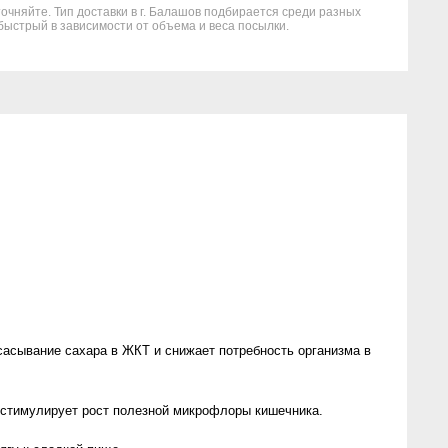
точняйте. Тип доставки в г. Балашов подбирается среди разных
быстрый в зависимости от объема и веса посылки.
асывание сахара в ЖКТ и снижает потребность организма в
 стимулирует рост полезной микрофлоры кишечника.