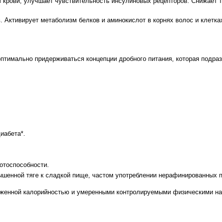
 крови, улучшает чувствительность инсулиновых рецепторов. Снижает т
. Активирует метаболизм белков и аминокислот в корнях волос и клетках
ально придерживаться концепции дробного питания, которая подразум
.
иабета*.
отоспособности.
шенной тяге к сладкой пище, частом употреблении нерафинированных п
ниженной калорийностью и умеренными контролируемыми физическими на