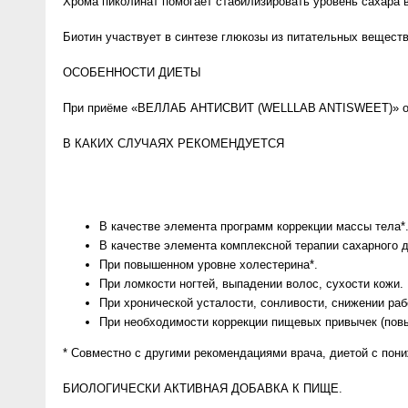
Хрома пиколинат помогает стабилизировать уровень сахара в
Биотин участвует в синтезе глюкозы из питательных веществ
ОСОБЕННОСТИ ДИЕТЫ
При приёме «ВЕЛЛАБ АНТИСВИТ (WELLLAB ANTISWEET)» оптим
В КАКИХ СЛУЧАЯХ РЕКОМЕНДУЕТСЯ
В качестве элемента программ коррекции массы тела*
В качестве элемента комплексной терапии сахарного д
При повышенном уровне холестерина*.
При ломкости ногтей, выпадении волос, сухости кожи.
При хронической усталости, сонливости, снижении раб
При необходимости коррекции пищевых привычек (повы
* Совместно с другими рекомендациями врача, диетой с по
БИОЛОГИЧЕСКИ АКТИВНАЯ ДОБАВКА К ПИЩЕ.