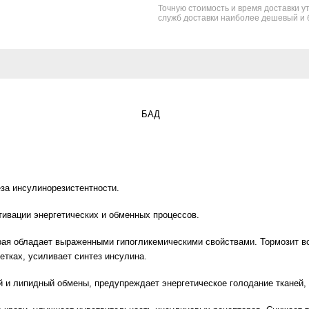
Точную стоимость и время доставки у
служб доставки наиболее дешевый и 
БАД
за инсулинорезистентности.
ивации энергетических и обменных процессов.
ая обладает выраженными гипогликемическими свойствами. Тормозит вс
етках, усиливает синтез инсулина.
 и липидный обмены, предупреждает энергетическое голодание тканей,