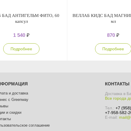
 БАД АНТИГЕЛЬМ ФИТО, 60
ВЕЛЛАБ КИДС БАД МАГНИЙ 
капсул
мл
1 540
₽
870
₽
Подробнее
Подробнее
НФОРМАЦИЯ
КОНТАКТЫ
лата и доставка
Доставка в Б
Все города д
знес с Greenway
зывы
Тел.:
+7 (958
ции и скидки
+7-958-582-2
E-mail:
mail@
нтакты
льзовательское соглашение