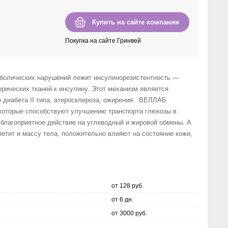
Купить на сайте компании
Покупка на сайте Гринвей
аболических нарушений лежит инсулинорезистентность —
рических тканей к инсулину. Этот механизм является
о диабета II типа, атеросклероза, ожирения. ВЕЛЛАБ
оторые способствуют улучшению транспорта глюкозы в
 благоприятное действие на углеводный и жировой обмены. А
етит и массу тела, положительно влияют на состояние кожи,
от 128 руб.
от 6 дн.
от 3000 руб.