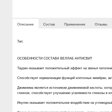
Anny Rey
Intilia
Описание
Состав
Применение
Отзывы
Happy Dew
Тип:
Enjoy Care
Green Minds
ОСОБЕННОСТИ СОСТАВА ВЕЛЛАБ АНТИСВИТ
Таурин оказывает положительный эффект на звенья патогене
Способствует нормализации функций клеточных мембран, акт
Джимнема является источником джимнемовой кислоты, котор
глюкозе, способствует улучшению усвояемости глюкозы в кл
Инулин оказывает положительное воздействие на углеводный