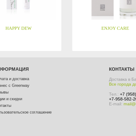
HAPPY DEW
ENJOY CARE
НФОРМАЦИЯ
КОНТАКТЫ
лата и доставка
Доставка в Б
Все города д
знес с Greenway
зывы
Тел.:
+7 (958
ции и скидки
+7-958-582-2
E-mail:
mail@
нтакты
льзовательское соглашение