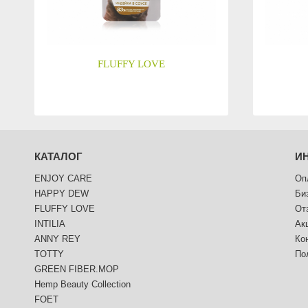
FLUFFY LOVE
КАТАЛОГ
И
ENJOY CARE
Оп
HAPPY DEW
Би
FLUFFY LOVE
От
INTILIA
Ак
ANNY REY
Ко
TOTTY
По
GREEN FIBER.MOP
Hemp Beauty Collection
FOET