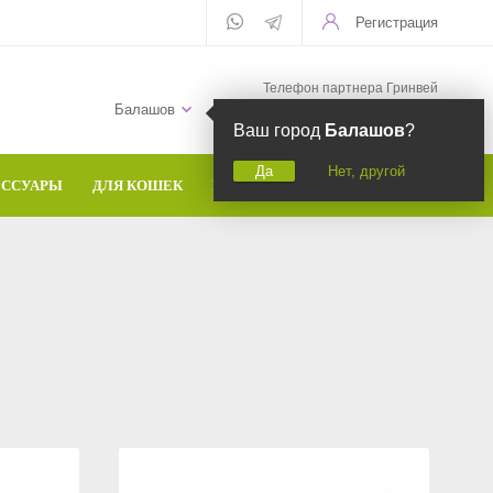
Регистрация
Телефон партнера Гринвей
+7 (958) 582-20-81
Балашов
Ваш город
Балашов
?
Да
Нет, другой
ЕССУАРЫ
ДЛЯ КОШЕК
БРЕНДЫ