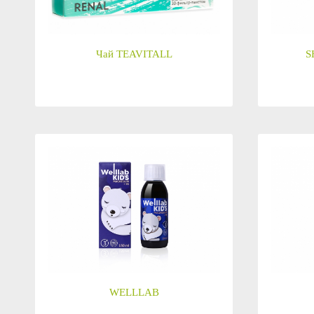
Anny Rey
Чай TEAVITALL
S
Intilia
Happy Dew
Enjoy Care
Green Minds
WELLLAB